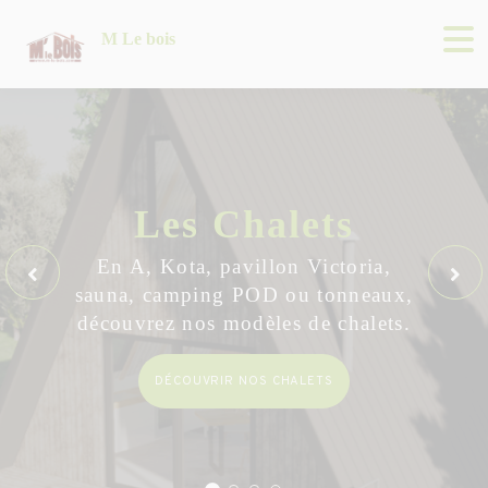
M Le bois
Les
Chalets
En A, Kota, pavillon Victoria,
Previous Slide
Next
sauna, camping POD ou tonneaux,
découvrez nos modèles de chalets.
DÉCOUVRIR NOS CHALETS