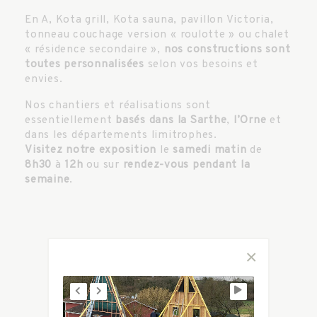
En A, Kota grill, Kota sauna, pavillon Victoria,
tonneau couchage version « roulotte » ou chalet
« résidence secondaire »,
nos constructions sont
toutes personnalisées
selon vos besoins et
envies.
Nos chantiers et réalisations sont
essentiellement
basés dans la Sarthe
,
l’Orne
et
dans les départements limitrophes.
Visitez notre exposition
le
samedi matin
de
8h30
à
12h
ou sur
rendez-vous pendant la
semaine
.