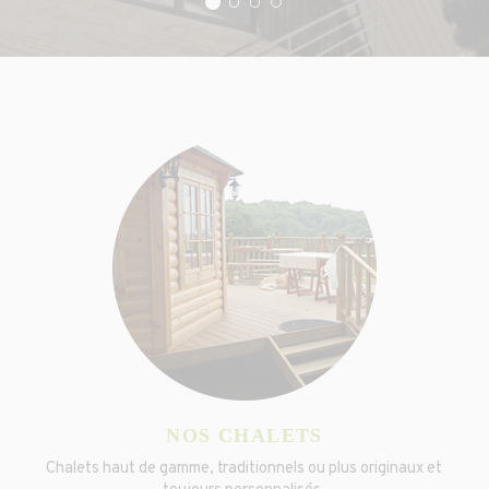
Second slide details.
Current Slide
First slide details.
Third slide details.
Third slide details.
NOS CHALETS
Chalets haut de gamme, traditionnels ou plus originaux et