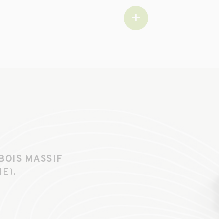
+
BOIS MASSIF
E).