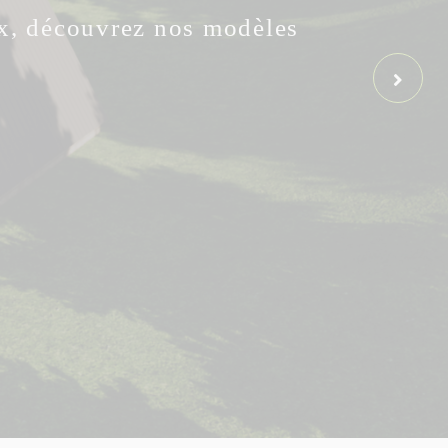
ux, découvrez nos modèles
Next Sl