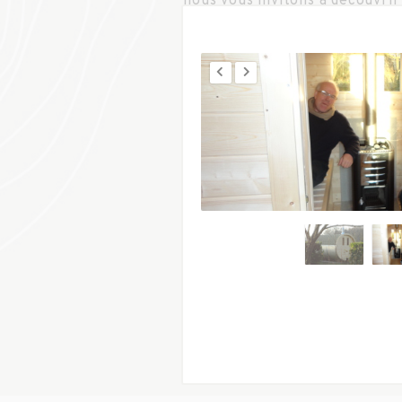
nous vous invitons à découvri
qualité
: maisons en bois, sauna
tonneaux en version sauna ou 
accompagnons dans tous vos p
désirs
pour vous fournir des
r
par vous et pour vous !
Venez découvrir notre site d’e
notre atelier et notre bureau 
accueillir et de vous présente
En A, Kota grill, Kota sauna, 
version « roulotte » ou chalet
constructions sont toutes per
Nos chantiers et réalisations
Sarthe
,
l’Orne
et dans les dép
Visitez notre exposition
le
sam
vous pendant la semaine
.