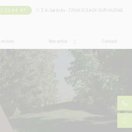
32 23 94 47
Z.A. Val Activ - 72160 SCEAUX-SUR-HUISNE
 en bois
Nos actus
Contact